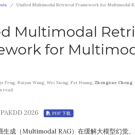
osts
Unified Multimodal Retrieval Framework for Multimodal 
ed Multimodal Retri
work for Multimod
yi Feng
,
Ruiyan Wang
,
Wei Xiong
,
Fei Huang
,
Zhengxue Cheng
,
n read
PAKDD 2026
PDF 下载
生成（Multimodal RAG）在缓解大模型幻