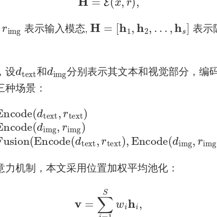
,
r
H
=
[
h
1
,
h
2
,
…
,
h
s
]
表示输入模态,
表示
d
text
d
img
，设
和
分别表示其文本和视觉部分，编
三种场景：
xt
,
r
text
text
,
r
text
)
text
)
,
Encode
Encode
(2)
(
(
d
d
v
img
img
d
=
,
,
r
r
img
img
)
)
image
)
bimodal
Fu
意力机制，本文采用位置加权平均池化：
(3)
v
=
∑
i
=
1
S
w
i
h
i
,