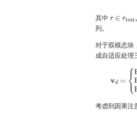
r
img
∈
r
text
其中
列。
对于双模态块
成自适应处理
{
Encode
(
d
te
考虑到因果注