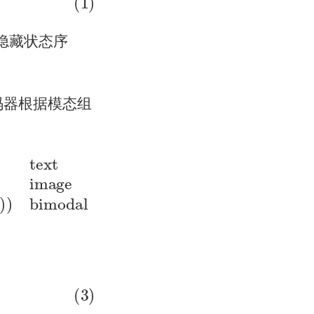
隐藏状态序
码器根据模态组
sion
(
Encode
(
d